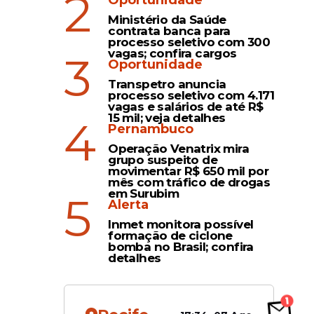
2
Oportunidade
 vou
Ministério da Saúde
 indagou
contrata banca para
processo seletivo com 300
resente
vagas; confira cargos
3
Oportunidade
a de Lula
Transpetro anuncia
processo seletivo com 4.171
App-
vagas e salários de até R$
15 mil; veja detalhes
4
Pernambuco
Operação Venatrix mira
grupo suspeito de
movimentar R$ 650 mil por
no canal
mês com tráfico de drogas
em Surubim
5
Alerta
Inmet monitora possível
formação de ciclone
bomba no Brasil; confira
detalhes