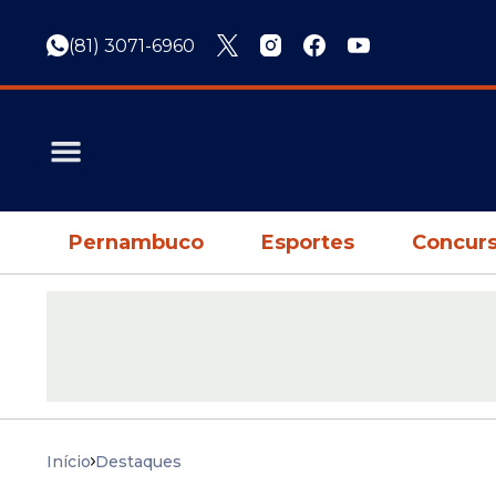
(81) 3071-6960
Pernambuco
Esportes
Concurs
Início
Destaques