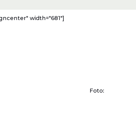
igncenter" width="681"]
Foto: