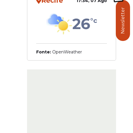
Recife
17:34, 07 Ago
Newsletter
26
°c
Fonte:
OpenWeather