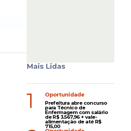
elo site
rajano.
 Ele
ntira
Mais Lidas
l são
ou
 “Eu
1
sto. Que
Oportunidade
nda falou
Prefeitura abre concurso
as
para Técnico de
Enfermagem com salário
. O
de R$ 3.567,96 + vale-
o Ciro foi
alimentação de até R$
715,00
am no