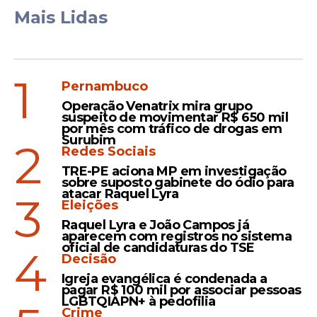
está preso em Curitiba. Leitores afirmam
Mais Lidas
que a conversa entre os dois não passou
de um “palanque” para Lula atacar
Bolsonaro e o novo governo, além de
1
tentar reforçar sua inocência. O vídeo com
Pernambuco
a observação de Caio também foi
Operação Venatrix mira grupo
suspeito de movimentar R$ 650 mil
compartilhado pelo deputado Eduardo
por mês com tráfico de drogas em
Bolsonaro (PSL-SP). O parlamentar aponta
Surubim
2
Redes Sociais
a coincidência entre a invasão ao telefone
de Sergio Moro e as informações expostas
TRE-PE aciona MP em investigação
sobre suposto gabinete do ódio para
pelo site The Intercept, gerenciado por
atacar Raquel Lyra
3
Eleições
Greenwald. – Vazamento orquestrado do
celular de Moro? O Caio Copolla avisou há
Raquel Lyra e João Campos já
aparecem com registros no sistema
4 meses. Hoje um hacker “qualquer”
oficial de candidaturas do TSE
4
Decisão
invadiu “sem pretensão” o celular de Moro
e agora vaza tudo no Intercept, que é a
Igreja evangélica é condenada a
pagar R$ 100 mil por associar pessoas
mídia de Glenn Greenwald. Sabe que é
LGBTQIAPN+ à pedofilia
Glenn? É o companheiro do deputado
Crime