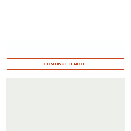
CONTINUE LENDO...
Glenn Greenwald e Lula Foto: Instituto
Lula/Ricardo Stuckert[/caption]
Responsável pelo vazamento ilegal de
conversas entre o ministro da Justiça