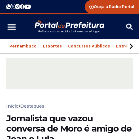
Ouça a Rádio Portal
Pernambuco
Esportes
Concursos Públicos
Entreteni
Início
Destaques
Jornalista que vazou
conversa de Moro é amigo de
Jean e Lula