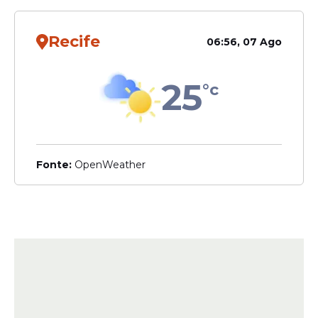
Recife
06:56, 07 Ago
25
°c
Fonte:
OpenWeather