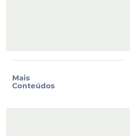
QUANDO COMEÇA AS
INSCRIÇÕES DO ENEM
2024?
De acordo com o edital, as inscrições
Mais
começam no próximo dia 27 e vão até 7 de
Conteúdos
junho. A taxa de inscrição (R$ 85) deve ser
paga até 12 de junho.
As solicitações para tratamento por nome
social e para atendimento especializado
devem ser apresentadas até 7 de junho.