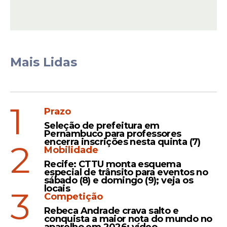
27 de junho.
Mais Lidas
1
Prazo
Seleção de prefeitura em
Pernambuco para professores
encerra inscrições nesta quinta (7)
2
Mobilidade
É também na Página do Participante que
Recife: CTTU monta esquema
especial de trânsito para eventos no
será disponibilizado o Cartão de
sábado (8) e domingo (9); veja os
Confirmação da Inscrição, em data ainda a
locais
3
Competição
ser divulgada.
Rebeca Andrade crava salto e
O cartão informa o número de inscrição; a
conquista a maior nota do mundo no