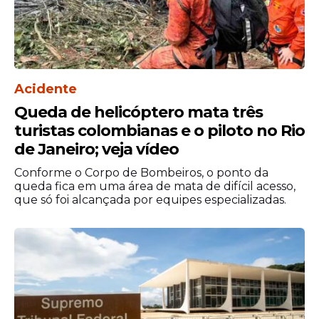
Gabarito oficial:
20 de novembro
Resultado da prova:
13 de janeiro de 2025
PROVAS
Acidente
O edital prevê que o exame será
Queda de helicóptero mata três
constituído de quatro provas objetivas
turistas colombianas e o piloto no Rio
(cada uma com 45 questões de múltiplas
de Janeiro; veja vídeo
escolhas) e uma redação em língua
Conforme o Corpo de Bombeiros, o ponto da
portuguesa.
queda fica em uma área de mata de difícil acesso,
que só foi alcançada por equipes especializadas.
São quatro áreas de conhecimento a
serem avaliadas. A primeira, de linguagens,
redação, códigos e suas tecnologias, tem
como componentes curriculares as
disciplinas língua portuguesa, literatura,
língua estrangeira (inglês ou espanhol),
artes, educação física e tecnologias da