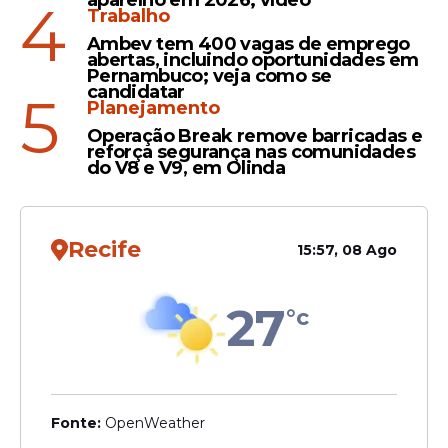
aparelho em 2026; vídeo
4
data, a hora e o local do exame; a opção de
Trabalho
língua estrangeira, e as indicações para
Ambev tem 400 vagas de emprego
atendimento especializado e tratamento
abertas, incluindo oportunidades em
Pernambuco; veja como se
por nome social.
candidatar
5
Planejamento
Operação Break remove barricadas e
reforça segurança nas comunidades
do V8 e V9, em Olinda
Recife
15:57, 08 Ago
27
°c
O
edital do Enem 2024
foi publicado no
Diário Oficial da União desta segunda-feira
Fonte:
OpenWeather
(13), data que coincide com a divulgação