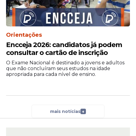
candidatos terão cinco horas e 30 minutos
para responderem as questões.
O segundo dia será dedicado à aplicação
das provas de ciências da natureza,
Orientações
matemática e suas tecnologias. A aplicação
Encceja 2026: candidatos já podem
terá cinco horas de duração.
consultar o cartão de inscrição
Agência Brasil.
O Exame Nacional é destinado a jovens e adultos
que não concluíram seus estudos na idade
apropriada para cada nível de ensino.
mais notícias
+