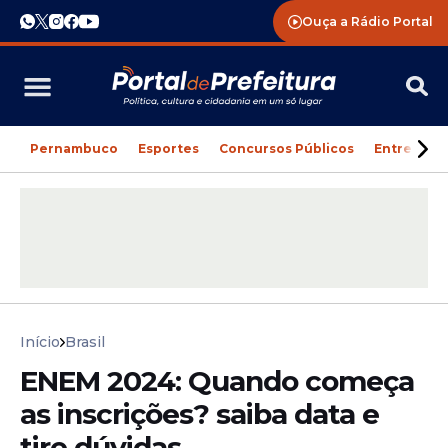
Ouça a Rádio Portal
Pernambuco
Esportes
Concursos Públicos
Entreteni
Início
Brasil
ENEM 2024: Quando começa
as inscrições? saiba data e
tire dúvidas