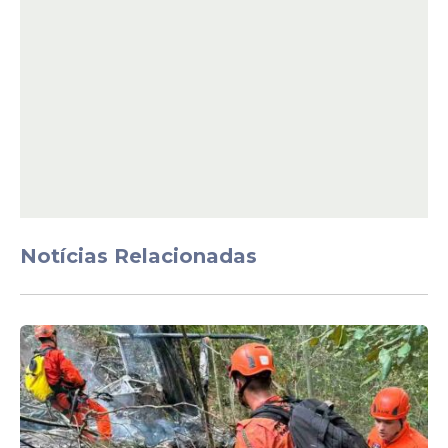
CRONOGRAMA ENEM
2024
Inscrições:
27 de maio a 7 de junho
Solicitações (nome social e atendimento
Notícias Relacionadas
especializado):
até 7 de junho
Resultado do pedido de atendimento
especializado:
17 de junho
Pagamento da taxa de inscrição:
12 de
junho
Provas
:
3 e 10 de novembro