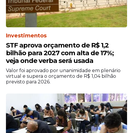
informação e comunicação.
A segunda área de conhecimento (ciências
humanas e suas tecnologias) tem como
componentes curriculares as disciplinas de
Investimentos
história, geografia, filosofia e sociologia. Na
STF aprova orçamento de R$ 1,2
área de ciências da natureza e suas
bilhão para 2027 com alta de 17%;
tecnologias, serão cobrados conteúdos de
veja onde verba será usada
química, física e biologia. A quarta área de
conhecimento é a de matemática.
Valor foi aprovado por unanimidade em plenário
virtual e supera o orçamento de R$ 1,04 bilhão
De acordo com o Ministério da Educação, o
previsto para 2026.
exame é estruturado a partir de matrizes
de referências disponibilizadas no
portal do
Inep
.
No primeiro dia do exame, serão aplicadas
as provas de linguagens; redação; códigos,
ciências humanas e suas tecnologias. Os