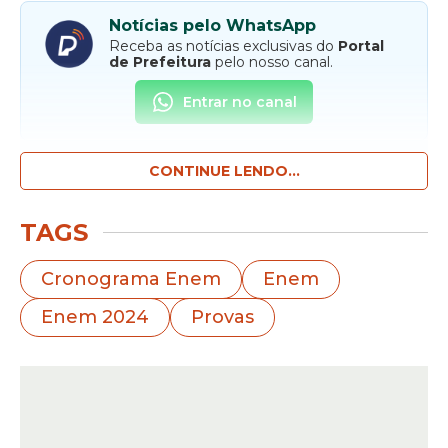
Notícias pelo WhatsApp
Receba as notícias exclusivas do
Portal
de Prefeitura
pelo nosso canal.
Entrar no canal
CONTINUE LENDO...
As
provas
serão aplicadas nos dias 3 e 10 de
novembro, e o gabarito oficial será
divulgado em 20 de novembro. A previsão
TAGS
é de que os resultados sejam divulgados
em 13 de janeiro de 2025.
Cronograma Enem
Enem
Enem 2024
Provas