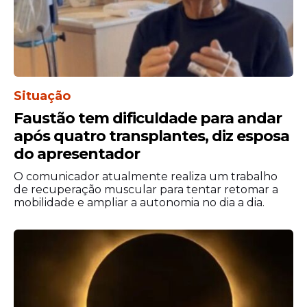
Situação
Faustão tem dificuldade para andar
Tanto a Brigada Militar quanto a Polícia
após quatro transplantes, diz esposa
Civil afirmaram ter reforçado a segurança
do apresentador
nos abrigos da capital e da Grande Porto
Alegre. Rondas policiais são realizadas 24
O comunicador atualmente realiza um trabalho
horas por dia, com compartilhamento de
de recuperação muscular para tentar retomar a
mobilidade e ampliar a autonomia no dia a dia.
informações com os desabrigados e
voluntários. Os nomes dos presos não
foram divulgados.