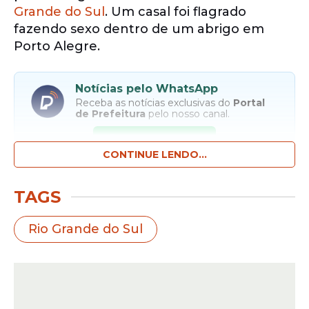
Grande do Sul
. Um casal foi flagrado
fazendo sexo dentro de um abrigo em
Porto Alegre.
Notícias pelo WhatsApp
Receba as notícias exclusivas do
Portal
de Prefeitura
pelo nosso canal.
Entrar no canal
CONTINUE LENDO...
Testemunhas da cena ficaram revoltadas,
TAGS
chegando até mesmo a tentar agredir os
dois envolvidos. No local estão abrigadas
Rio Grande do Sul
famílias com crianças de todas as idades.