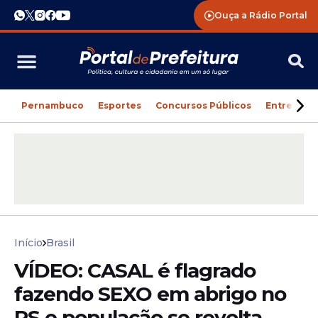
Ouça a Rádio Portal
Pernambuco
Esportes
Concursos Públicos
Entreteni
Início
Brasil
VÍDEO: CASAL é flagrado
fazendo SEXO em abrigo no
RS e população se revolta