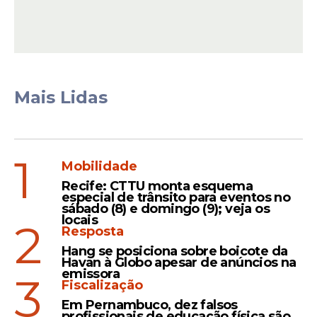
Mais Lidas
1
Mobilidade
Recife: CTTU monta esquema
especial de trânsito para eventos no
No RIO GRANDE DO SUL, homens são
sábado (8) e domingo (9); veja os
PRESOS por ABUSO SEXUAL INFANTIL em
locais
2
Resposta
abrigos
Hang se posiciona sobre boicote da
Havan à Globo apesar de anúncios na
Homens foram detidos sob suspeita de
emissora
3
abusos sexuais em abrigos localizados na
Fiscalização
região metropolitana de Porto Alegre,
Em Pernambuco, dez falsos
profissionais de educação física são