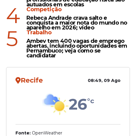
destinados às vítimas das intensas chuvas
autuados em escolas
4
que assolam o Rio Grande do Sul.
Competição
Rebeca Andrade crava salto e
conquista a maior nota do mundo no
aparelho em 2026; vídeo
5
Trabalho
Ambev tem 400 vagas de emprego
abertas, incluindo oportunidades em
Pernambuco; veja como se
candidatar
Recife
08:49, 09 Ago
26
°c
Os casos resultaram em prisões em
diferentes abrigos e em datas distintas,
conforme comunicado pela Polícia Civil ao
UOL.
Fonte:
OpenWeather
As vítimas, todas menores de 18 anos, são