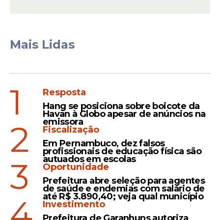
Mais Lidas
Ele também ressaltou que a direção da
bancada é formada por políticos de todas
1
Resposta
as matizes ideológicas, do PT ao PL e do
Hang se posiciona sobre boicote da
União Brasil ao PSOL.
Havan à Globo apesar de anúncios na
emissora
2
Fiscalização
Em Pernambuco, dez falsos
Leia Também
profissionais de educação física são
autuados em escolas
3
Oportunidade
Prefeitura abre seleção para agentes
Negra
de saúde e endemias com salário de
até R$ 3.890,40; veja qual município
4
Dia da Conciência Negra:
Investimento
Governo quer elevar cotas
Prefeitura de Garanhuns autoriza