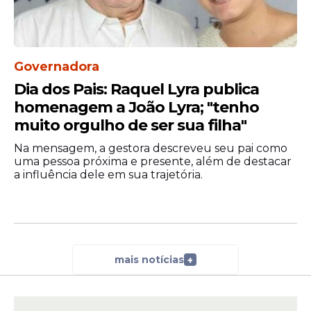
"Não temos nenhuma
preocupação com divergências,
Governadora
porque a gente não vai divergir
Dia dos Pais: Raquel Lyra publica
entre nós, vamos incluir a todos
homenagem a João Lyra; "tenho
em um projeto de País", disse.
muito orgulho de ser sua filha"
Na mensagem, a gestora descreveu seu pai como
uma pessoa próxima e presente, além de destacar
Brito foi o relator do projeto de resolução
a influência dele em sua trajetória.
que criou a bancada negra.
"É ter a total consciência de que
brancos e pretos são iguais.
mais notícias
+
Queremos a igualdade, homens
e mulheres negros estão sub-
representados na política, e nós