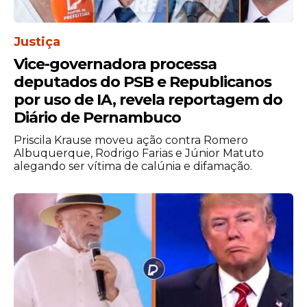
Justiça
Vice-governadora processa
"Se a gente fizer uma lei por ano que
deputados do PSB e Republicanos
melhore a questão da igualdade racial,
por uso de IA, revela reportagem do
estamos satisfeitos. Se forem duas leis,
Diário de Pernambuco
melhor ainda", disse Feliciano.
Priscila Krause moveu ação contra Romero
Albuquerque, Rodrigo Farias e Júnior Matuto
alegando ser vítima de calúnia e difamação.
"Queremos resultado,
transformação. É uma política
não só de resgate da História,
mas de justiça", emendou. "A
bancada negra não é da
esquerda nem da direita",
afirmou, ao apresentar Silvia
Cristina como representante da