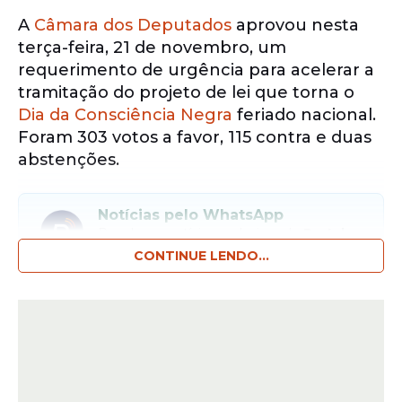
A
Câmara dos Deputados
aprovou nesta
terça-feira, 21 de novembro, um
requerimento de urgência para acelerar a
tramitação do projeto de lei que torna o
Dia da Consciência Negra
feriado nacional.
Foram 303 votos a favor, 115 contra e duas
abstenções.
Notícias pelo WhatsApp
Receba as notícias exclusivas do
Portal
de Prefeitura
pelo nosso canal.
CONTINUE LENDO...
Entrar no canal
Agora, o mérito da proposta poderá ser
analisado pelos deputados nas próximas
sessões do plenário, sem precisar passar