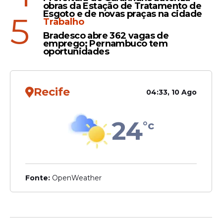
obras da Estação de Tratamento de
em concursos
Esgoto e de novas praças na cidade
5
Trabalho
Bradesco abre 362 vagas de
emprego; Pernambuco tem
oportunidades
Comemoração
Saiba onde é FERIADO no
dia da CONSCIÊNCIA
Recife
04:33, 10 Ago
NAGRA
24
°c
Veja Também
Fonte:
OpenWeather