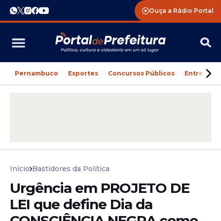
Ouça a Rádio Portal
Pernambuco
Esportes
Concursos Públicos
Entreteni
Início
Bastidores da Política
Urgência em PROJETO DE
LEI que define Dia da
CONSCIÊNCIA NEGRA como