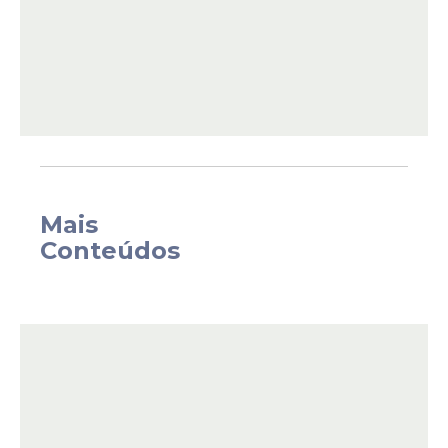
antes por comissões. O projeto foi
aprovado pelo Senado em 2021.
Mais
Conteúdos
O PL e o Novo foram os únicos partidos
que orientaram seus parlamentares a
rejeitar o requerimento de urgência. Na
segunda-feira, 19, integrantes da bancada