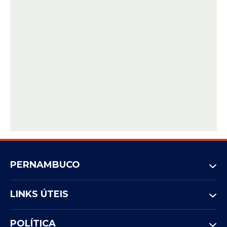
vamos mudar isso a partir dessa
bancada negra", declarou o líder
do PSD.
Taliria Petrone, por sua vez, disse que não
há democracia possível quando parte da
população "não cabe" nela.
"Não é um detalhe para a
democracia brasileira a gente ter
agora uma bancada negra
institucionalmente
PERNAMBUCO
representando a Câmara",
afirmou a deputada, que foi
LINKS ÚTEIS
autora do projeto de resolução
em conjunto com Damião
POLÍTICA
Feliciano. "Isso é histórico, é o