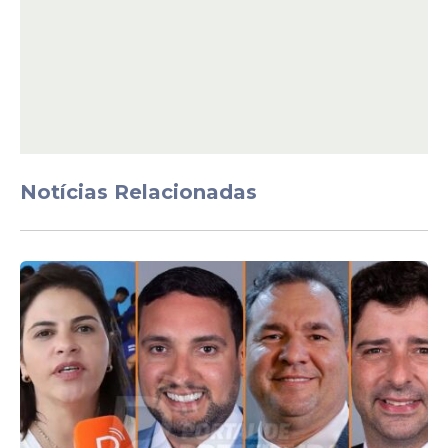
vice-coordenadoras serão as deputadas
Benedita da Silva (PT-RJ), Silvia Cristina (PL-
RO) e Taliria Petrone (PSOL-RJ).
A eleição ocorrerá sempre no dia 20 de
novembro de cada ano. Segundo Damião
Feliciano, a intenção da bancada, ao ter
lugar no Colégio de Líderes da Câmara, é
Notícias Relacionadas
ter resultados concretos na redução das
desigualdades raciais e no combate ao
preconceito.