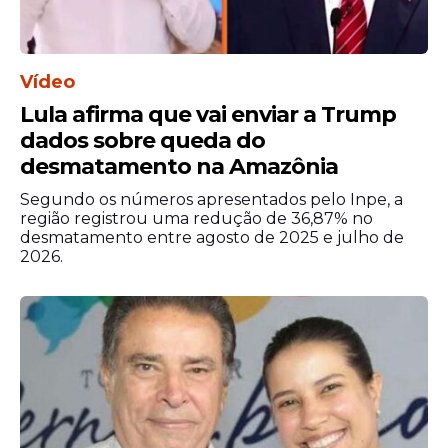
direita e Taliria Petrone e
Benedita da Silva, da esquerda.
Vídeo
Lula afirma que vai enviar a Trump
dados sobre queda do
desmatamento na Amazônia
Segundo os números apresentados pelo Inpe, a
região registrou uma redução de 36,87% no
desmatamento entre agosto de 2025 e julho de
2026.
O líder do PSD na Câmara, Antonio Brito
(BA), respondeu ao ser questionado sobre
possíveis discordâncias internas devido às
diferenças ideológicas.