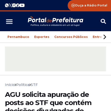
Ouça a Rádio Portal
Pernambuco
Esportes
Concursos Públicos
Entreteni
Início
Política
STF
AGU solicita apuração de
posts ao STF que contém
decisões divulgadas de