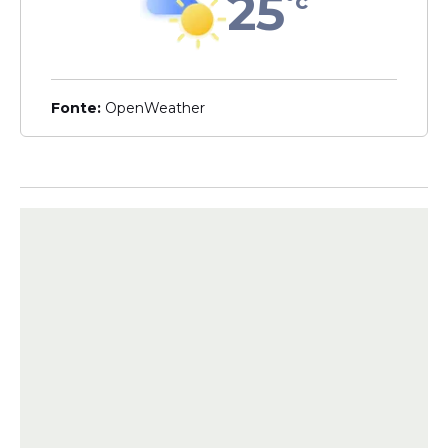
25
°c
Na semana passada, o empresário norte-
americano
Elon Musk
foi incluído pelo
ministro Alexandre de Moraes no inquérito
que investiga a atuação de milícias digitais
para disseminação de notícias falsas no
Fonte:
OpenWeather
país.
A medida foi tomada após Musk insinuar