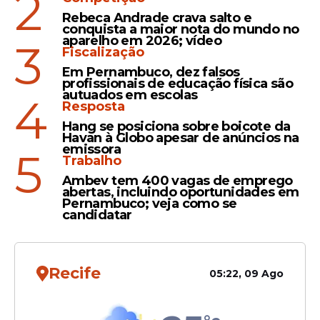
2
Rebeca Andrade crava salto e
conquista a maior nota do mundo no
aparelho em 2026; vídeo
3
Fiscalização
Em Pernambuco, dez falsos
profissionais de educação física são
autuados em escolas
4
Resposta
Hang se posiciona sobre boicote da
Havan à Globo apesar de anúncios na
emissora
5
Trabalho
"É necessário não apenas identificar e punir
Ambev tem 400 vagas de emprego
abertas, incluindo oportunidades em
os possíveis culpados, como também deixar
Pernambuco; veja como se
clara a absoluta aversão à natureza dos
candidatar
fatos, cuja reiteração não será, em hipótese
alguma, admitida pelos poderes
constituído", concluiu o AGU.
Recife
05:22, 09 Ago
Musk