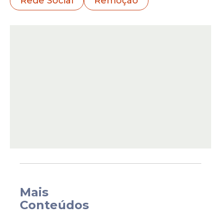
Rede Social
Remoção
Na semana passada, parte das
decisões
foi divulgada pelo jornalista Michael
Shellenberger na
rede social
. O caso é
conhecido como "Twitter Files". Nas
Mais
postagens, foram reproduzidas partes de
Conteúdos
decisões sigilosas proferidas por Moraes