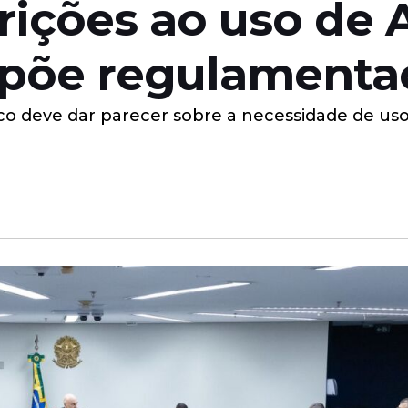
strições ao uso d
õe regulamentaç
ico deve dar parecer sobre a necessidade de us