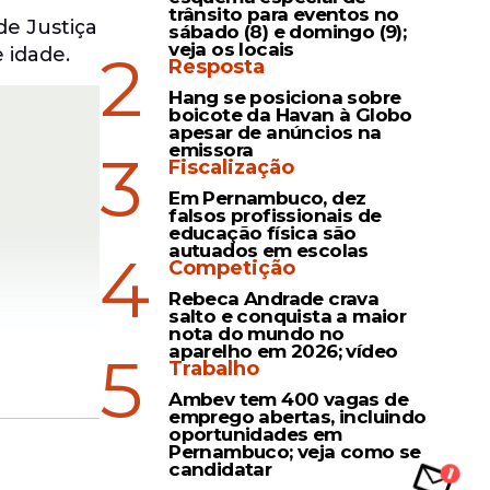
trânsito para eventos no
e Justiça
sábado (8) e domingo (9);
veja os locais
2
 idade.
Resposta
Hang se posiciona sobre
boicote da Havan à Globo
apesar de anúncios na
emissora
3
Fiscalização
Em Pernambuco, dez
falsos profissionais de
educação física são
autuados em escolas
4
Competição
Rebeca Andrade crava
salto e conquista a maior
nota do mundo no
aparelho em 2026; vídeo
5
Trabalho
Ambev tem 400 vagas de
ara o uso
emprego abertas, incluindo
oportunidades em
Pernambuco; veja como se
candidatar
regras,