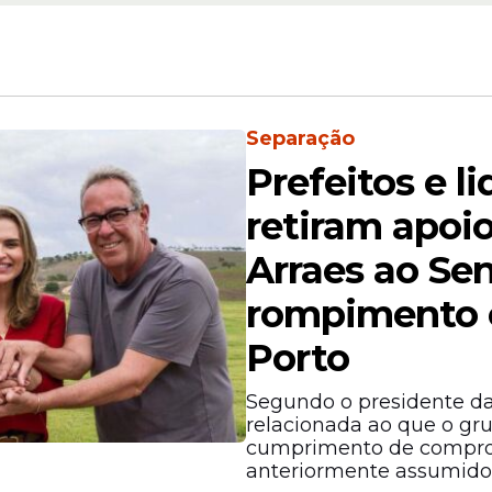
Separação
Prefeitos e l
retiram apoio
Arraes ao Se
so de algemas é excepcional e deve ser justifi
nulidade da prisão ou do ato processual.
rompimento 
 uso indevido pode ser responsabilizado discipli
Porto
Segundo o presidente da
relacionada ao que o gr
cumprimento de comprom
anteriormente assumidos