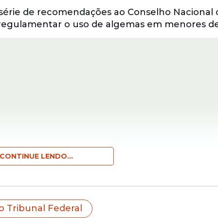
série de recomendações ao Conselho Nacional d
e regulamentar o uso de algemas em menores de
CONTINUE LENDO...
la Vinculante 11, que estabeleceu condições p
inistra Cármen Lúcia.
 Tribunal Federal
obre essa questão, é necessário fixar algumas 