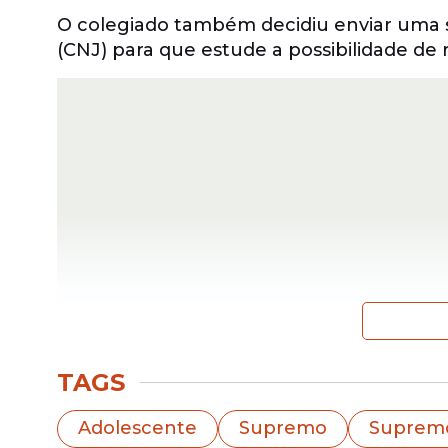
O colegiado também decidiu enviar uma 
(CNJ) para que estude a possibilidade d
As sugestões são complementares à Súmu
TAGS
de algemas, e foram apresentadas pela m
Adolescente
Supremo
Supremo
Ela observou que, como há muitas ações s