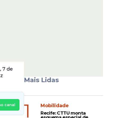
, 7 de
iz
Mais Lidas
1
no canal
Mobilidade
Recife: CTTU monta
esquema especial de