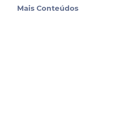
pois a súmula é genérica e o tratamento 
Mais Conteúdos