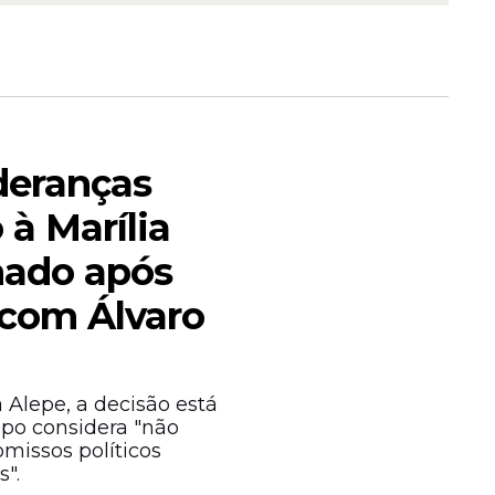
ideranças
 à Marília
nado após
cado por
com Álvaro
nar, civil
 Alepe, a decisão está
upo considera "não
issos políticos
".