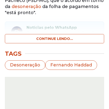
Pacheco (PSD-MG), que o acordo em torno
da
desoneração
da folha de pagamentos
"está pronto".
Notícias pelo WhatsApp
Receba as notícias exclusivas do
Portal
de Prefeitura
pelo nosso canal.
CONTINUE LENDO...
Entrar no canal
TAGS
Segundo Haddad, os setores econômicos
Desoneração
Fernando Haddad
beneficiados com a
desoneração
apresentaram uma proposta na quarta-
feira, 8.