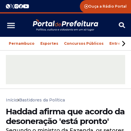
Ouça a Rádio Portal
Pernambuco
Esportes
Concursos Públicos
Entreteni
Início
Bastidores da Política
Haddad afirma que acordo da
desoneração 'está pronto'
Segundo o ministro da Fazenda, os setores