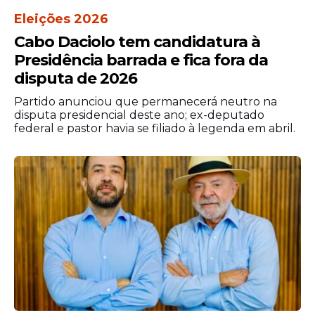
Eleições 2026
Cabo Daciolo tem candidatura à
Presidência barrada e fica fora da
“O que eu estava dizendo na entrevista é
disputa de 2026
que, como o Congresso ganhou
prerrogativas, era importante que as
Partido anunciou que permanecerá neutro na
disputa presidencial deste ano; ex-deputado
mesmas práticas de respeito à lei fiscal
federal e pastor havia se filiado à legenda em abril.
deveriam ser de todos: Executivo, Legislativo
e Judiciário, que é o pacto que eu venho
falando desde o começo do ano. Vamos
fazer um pacto para a gente acertar as
contas e continuar evoluindo”, concluiu
Haddad.