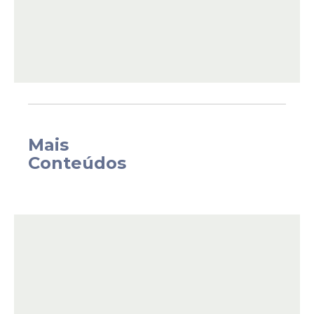
Em entrevista ao Broadcast (sistema de
Mais
notícias em tempo real do Grupo Estado)
Conteúdos
mais cedo, o ministro disse que o governo
tende a aceitar a proposta dos setores
para viabilizar um acordo pela reoneração
gradual da folha de pagamentos.
Estadão Conteúdo