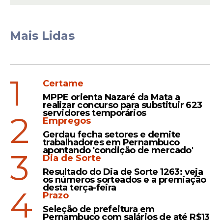
Previdência em três anos, disse nesta noite
o ministro da Fazenda,
Fernando Haddad
.
Mais Lidas
Ele disse que o placar de 5 a 0 no Supremo
Tribunal Federal (STF) no julgamento da
liminar que suspendeu a
desoneração
1
mostra a necessidade de acordos para
Certame
evitar mais prejuízos à Previdência Social.
MPPE orienta Nazaré da Mata a
realizar concurso para substituir 623
servidores temporários
2
Empregos
Gerdau fecha setores e demite
trabalhadores em Pernambuco
apontando 'condição de mercado'
3
Dia de Sorte
Resultado do Dia de Sorte 1263: veja
os números sorteados e a premiação
desta terça-feira
4
Prazo
Seleção de prefeitura em
Pernambuco com salários de até R$13