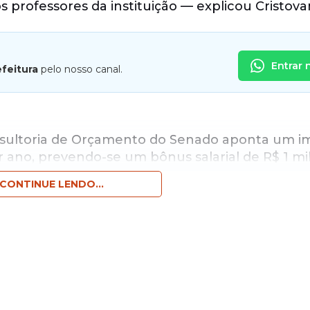
 professores da instituição — explicou Cristova
Entrar 
efeitura
pelo nosso canal.
nsultoria de Orçamento do Senado aponta um i
 ano, prevendo-se um bônus salarial de R$ 1 mi
 que a política não fira o teto dos gastos públic
CONTINUE LENDO...
r sugere uma redução nos gastos tributários da 
os anos seguintes. De acordo com Cristovam, os 
mados em R$ 283 bilhões para beneficiar os mais
rmoeletricidade, produção de energia pela que
nsomem R$ 1,2 bilhão ao ano. Na última versão d
a revogar a lei que prevê alíquota zero na contr
o Financiamento da Seguridade Social (Cofins) s