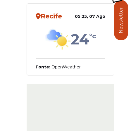
do
ficiente
Newsletter
Recife
 a esse
05:25, 07 Ago
cofres
 educação
24
°c
evia a
Fonte:
OpenWeather
ucação
exto na
 um
o que o
, que
oposta
ado