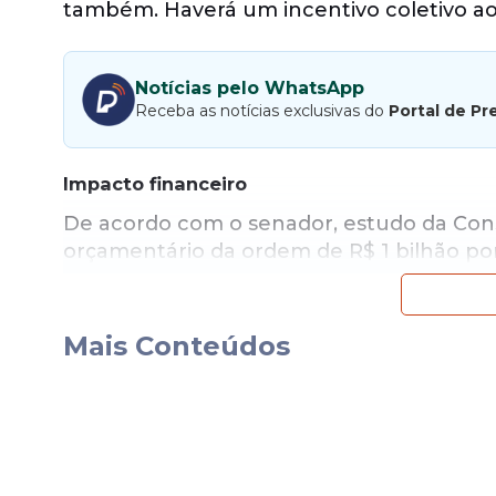
também. Haverá um incentivo coletivo aos
Notícias pelo WhatsApp
Receba as notícias exclusivas do
Portal de Pr
Impacto financeiro
De acordo com o senador, estudo da Co
orçamentário da ordem de R$ 1 bilhão por
professor que fizer jus ao benefício. Para
Lei de Responsabilidade Fiscal, o senado
0,4% do valor previsto para 2018 e para 
Mais Conteúdos
tributários da União para 2018 foram esti
setores da economia. Um deles é o de te
combustíveis fósseis, cujos incentivos co
relatório, o senador incluiu um artigo par
para o PIS/Pasep e na Contribuição para 