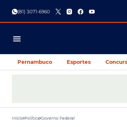
(81) 3071-6960
Pernambuco
Esportes
Concurs
Início
Política
Governo Federal