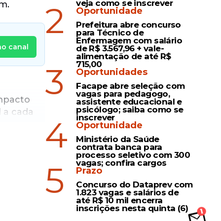
veja como se inscrever
m.
2
Oportunidade
Prefeitura abre concurso
para Técnico de
Enfermagem com salário
no canal
de R$ 3.567,96 + vale-
alimentação de até R$
715,00
3
Oportunidades
Facape abre seleção com
vagas para pedagogo,
mpacto
assistente educacional e
psicólogo; saiba como se
l a cada
inscrever
4
os nem a
Oportunidade
União de
Ministério da Saúde
contrata banca para
gastos
processo seletivo com 300
 diversos
vagas; confira cargos
5
Prazo
ima de
Concurso do Dataprev com
o
1.823 vagas e salários de
ibuição
até R$ 10 mil encerra
inscrições nesta quinta (6)
obre a