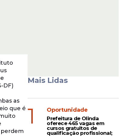
ituto
nus
de
Mais Lidas
S-DF)
mbas as
1
eio que é
Oportunidade
 muito
Prefeitura de Olinda
e
oferece 465 vagas em
cursos gratuitos de
os perdem
qualificação profissional;