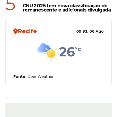
5
Matéria: Natália Kozmhinsky
CNU 2025 tem nova classificação de
Fotografo: Roberto Stuckert Filho
remanescente e adicionais divulgada
Recife
09:33, 06 Ago
26
°c
Fonte:
OpenWeather