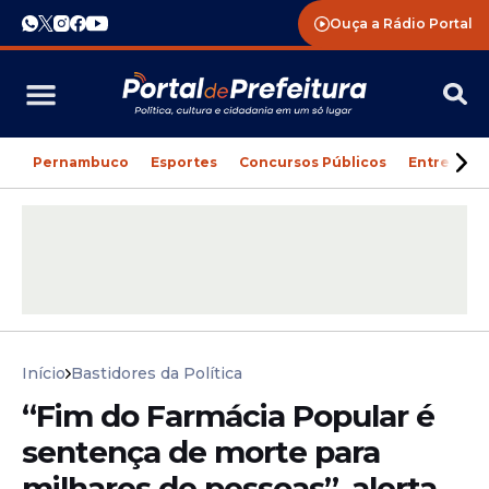
Ouça a Rádio Portal
Pernambuco
Esportes
Concursos Públicos
Entreteni
Início
Bastidores da Política
“Fim do Farmácia Popular é
sentença de morte para
milhares de pessoas”, alerta