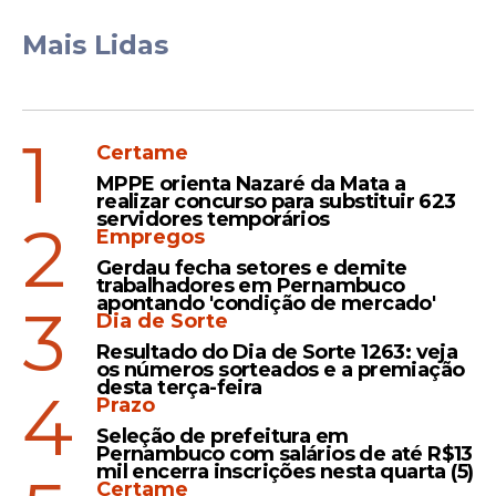
Mais Lidas
Segundo Humberto, ao contrário do que
promete o ministro da Saúde, os cortes no
1
Certame
programa não barateiam o sistema. “A
MPPE orienta Nazaré da Mata a
conta deve ser inversa. Sem acesso aos
realizar concurso para substituir 623
medicamentos de uso diário, as pessoas
servidores temporários
2
Empregos
vão acabar demandando muito mais do
SUS com internações, por exemplo. O que
Gerdau fecha setores e demite
trabalhadores em Pernambuco
a gente vê é um completo descaso com a
apontando 'condição de mercado'
3
Dia de Sorte
população e um jogo feito para atender
interesses privados específicos. É
Resultado do Dia de Sorte 1263: veja
os números sorteados e a premiação
inadmissível que o governo Temer acabe
desta terça-feira
4
Prazo
com um dos programas mais bem
avaliados do Ministério da Saúde”, disse o
Seleção de prefeitura em
Pernambuco com salários de até R$13
senador.
mil encerra inscrições nesta quarta (5)
Certame