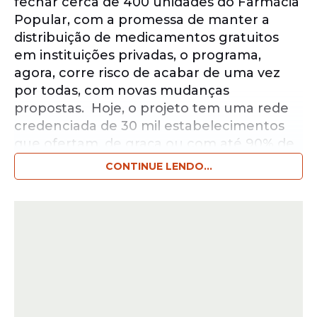
fechar cerca de 400 unidades do Farmácia
Popular, com a promessa de manter a
distribuição de medicamentos gratuitos
em instituições privadas, o programa,
agora, corre risco de acabar de uma vez
por todas, com novas mudanças
propostas. Hoje, o projeto tem uma rede
credenciada de 30 mil estabelecimentos
que ofertam, de graça ou com até 90% de
desconto, remédios para as doenças mais
CONTINUE LENDO...
comuns entre os brasileiros.
Notícias pelo WhatsApp
Receba as notícias exclusivas do
Portal
de Prefeitura
pelo nosso canal.
Entrar no canal