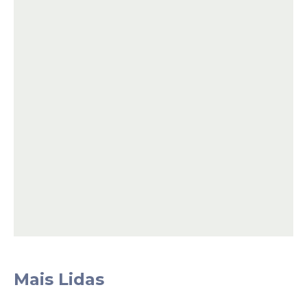
Notícias pelo WhatsApp
Receba as notícias exclusivas do
Portal
de Prefeitura
pelo nosso canal.
Entrar no canal
Equipe de comunicação Prefeitura de Camaragibe
Mais Lidas