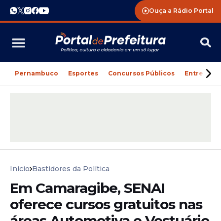
Ouça a Rádio Portal
Pernambuco
Esportes
Concursos Públicos
Entreteni
Início
Bastidores da Política
Em Camaragibe, SENAI
oferece cursos gratuitos nas
áreas Automotiva e Vestuário