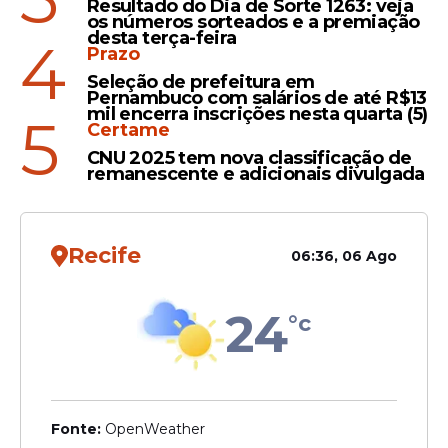
Resultado do Dia de Sorte 1263: veja
os números sorteados e a premiação
desta terça-feira
4
Prazo
Seleção de prefeitura em
Pernambuco com salários de até R$13
mil encerra inscrições nesta quarta (5)
5
Certame
Tramitação na Câmara
CNU 2025 tem nova classificação de
remanescente e adicionais divulgada
A proposta tramita em caráter conclusivo e
ainda será analisada pelas comissões de
Seguridade Social e Família; de Finanças e
Recife
06:36, 06 Ago
Tributação; e de Constituição e Justiça e de
Cidadania.
24
°c
Agência Câmara
Fonte:
OpenWeather