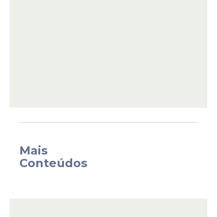
tenham condição de se sustentar ou de
serem sustentados por sua família.
Mais
Conteúdos
O Projeto de Lei 1832/20, do deputado
Eduardo Barbosa (PSDB-MG), foi aprovado
na forma do substitutivo do relator,
deputado Otavio Leite (PSDB-RJ).