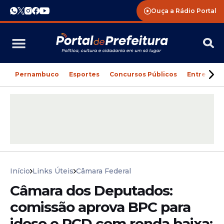
Ouça a Rádio Portal
Pernambuco
Esportes
Concursos Públicos
Entreteni
Início
Links Úteis
Câmara Federal
Câmara dos Deputados:
comissão aprova BPC para
idoso e PCD com renda baixa;