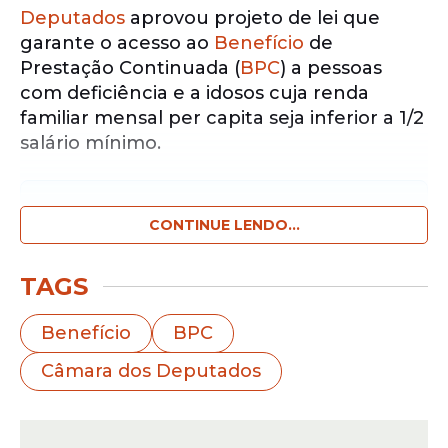
Deputados
aprovou projeto de lei que
garante o acesso ao
Benefício
de
Prestação Continuada (
BPC
) a pessoas
com deficiência e a idosos cuja renda
familiar mensal per capita seja inferior a 1/2
salário mínimo.
Notícias pelo WhatsApp
Receba as notícias exclusivas do
CONTINUE LENDO...
Portal
de Prefeitura
pelo nosso canal.
TAGS
Entrar no canal
Benefício
BPC
O BPC está previsto na Constituição
Câmara dos Deputados
Federal e consiste no pagamento de um
salário mínimo mensal (hoje, R$ 1.212,00) a
pessoas com deficiência e a idosos que não