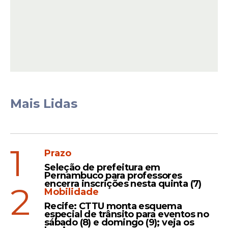
ajustes com entidades públicas ou privadas
para prestar esses serviços de
equoterapia
.
O ajuste poderá ocorrer por meio de
contrato, convênio, termo de fomento,
termo de cooperação ou outro
instrumento congênere para tratamento
da pessoa com deficiência.
Mais Lidas
1
Prazo
Seleção de prefeitura em
Pernambuco para professores
encerra inscrições nesta quinta (7)
2
Mobilidade
Recife: CTTU monta esquema
especial de trânsito para eventos no
sábado (8) e domingo (9); veja os