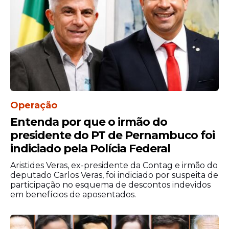
para possibilitar que aquelas pessoas que
não possam pagar possam ter acesso a esse
tipo de serviço", afirmou.
Segundo a deputada Benedita da Silva (PT-
RJ), o projeto cuida das pessoas com
comprometimento neurológico.
"O melhor de tudo é o fato de
Operação
fortalecermos o SUS para ele fazer o
Entenda por que o irmão do
atendimento à criança e ao adulto."
presidente do PT de Pernambuco foi
Espaço
indiciado pela Polícia Federal
O deputado Chico Alencar (Psol-RJ)
Aristides Veras, ex-presidente da Contag e irmão do
elogiou a aprovação da proposta.
deputado Carlos Veras, foi indiciado por suspeita de
Entretanto, ele afirmou que é preciso
participação no esquema de descontos indevidos
avaliar questões como espaço físico para
em benefícios de aposentados.
efetivar a terapia e a garantia de
profissionais qualificados para atuar no