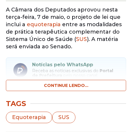
A Câmara dos Deputados aprovou nesta
terça-feira, 7 de maio, o projeto de lei que
inclui a
equoterapia
entre as modalidades
de prática terapêutica complementar do
Sistema Único de Saúde (
SUS
). A matéria
será enviada ao Senado.
Notícias pelo WhatsApp
Receba as notícias exclusivas do
Portal
de Prefeitura
pelo nosso canal.
CONTINUE LENDO...
Entrar no canal
TAGS
Equoterapia
SUS