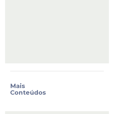
De autoria do deputado André Ferreira
(PL-PE), o Projeto de Lei 3446/19 foi
aprovado com substitutivo do relator,
deputado Marco Brasil (PP-PR).
Segundo o texto, o SUS oferecerá a terapia
com indicação médica, psicológica e
Mais
fisioterápica, considerando seus benefícios
Conteúdos
terapêuticos para diversas condições de
saúde. Para o relator, a proposta auxiliará a
promoção do direito à saúde.