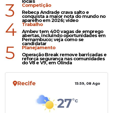
locais
A futura lei entrará em vigor depois de 180
3
Competição
dias de sua publicação e o Ministério da
Rebeca Andrade crava salto e
Saúde terá 60 dias para regulamentar o
conquista a maior nota do mundo no
aparelho em 2026; vídeo
tema.
4
Trabalho
Interação social
Ambev tem 400 vagas de emprego
abertas, incluindo oportunidades em
O deputado Pedro Campos (PSB-PE)
Pernambuco; veja como se
candidatar
afirmou que seu irmão com síndrome de
5
Planejamento
Down fez
equoterapia
e melhorou postura
Operação Break remove barricadas e
e interação social em clínica com convênio
reforça segurança nas comunidades
do SUS.
do V8 e V9, em Olinda
Recife
15:59, 08 Ago
27
°c