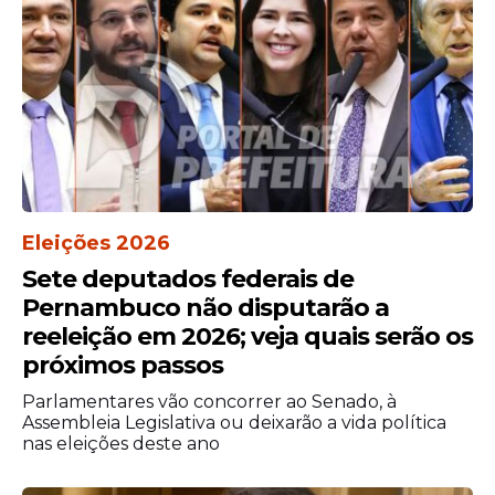
cuidado.
"Temos certeza que essas dificuldades
aparentes serão vencidas pelos benefícios
que a equoterapia trará."
Para o deputado Gilson Marques (Novo-SC),
a proposta é inviável com os recursos
atualmente disponíveis nos SUS.
Eleições 2026
"É inviável hoje, com os recursos do SUS,
Sete deputados federais de
comprar cavalo para o Brasil inteiro. Ter
Pernambuco não disputarão a
espaço físico para desenvolver a terapia e
ter profissionais para fazer o atendimento."
reeleição em 2026; veja quais serão os
próximos passos
Agência Câmara
Parlamentares vão concorrer ao Senado, à
Assembleia Legislativa ou deixarão a vida política
nas eleições deste ano