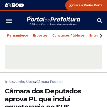
Ouça a Rádio Portal
Pernambuco
Esportes
Concursos Públicos
Entreteni
Início
Links Úteis
Câmara Federal
Câmara dos Deputados
aprova PL que inclui
equoterapia no SUS